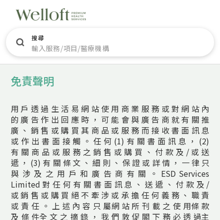
搜尋
輸入服務/項目/醫療機構
免責聲明
用
戶
透
過
生
活
易
網
站
使
用
商
業
服
務
或
對
網
站
內
的
廣
告
作
出
回
應
時
，
可
能
會
與
廣
告
商
就
有
關
推
廣
、
銷
售
或
購
買
其
商
品
或
服
務
而
接
收
書
面
訊
息
或
作
出
書
面
接
觸
。
任
何
(1)
有
關
書
面
訊
息
，
(2)
有
關
商
品
或
服
務
之
銷
售
或
購
買
、
付
款
及
/
或
送
遞
，
(3)
有
關
條
文
、
細
則
、
保
證
或
詳
情
，
一
律
只
與
涉
及
之
用
戶
和
廣
告
商
有
關
。
ESD Services
Limited
對
任
何
有
關
書
面
訊
息
、
送
遞
、
付
款
及
/
或
銷
售
或
購
買
絕
不
牽
涉
或
承
擔
任
何
義
務
、
職
責
或
責
任
。
上
述
內
容
只
屬網
站
所
刊
載
之
使
用條
款
及
條
件
全
文
之
摘
錄
，
我
們
敦
促
閣
下
務
必
透
過主