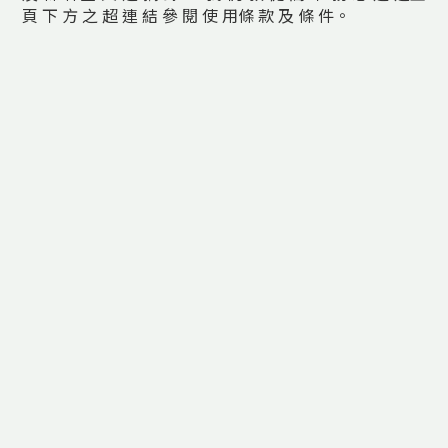
頁
下
方
之
超
連
結
參
閱
使
用條
款
及
條
件
。