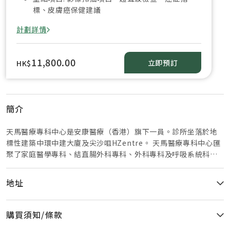
標、皮膚癌保健建議
計劃詳情
11,800.00
立即預訂
HK$
簡介
天馬醫療專科中心是安康醫療（香港）旗下一員。診所坐落於地
標性建築中環中建大廈及尖沙咀HZentre。 天馬醫療專科中心匯
聚了家庭醫學專科、結直腸外科專科、外科專科及呼吸系統科專
科醫生團隊。我們的醫生為您提供個人化健康篩查建議及循證治
療。 我們提倡早篩查、早發現、早治療。健康篩查計劃由家庭醫
地址
學專科醫生提供專屬篩查前後諮詢服務，診斷與造影服務於寧靜
私密的環境中進行，確保全程健康管理的連續性，並依據您的生
活型態與風險特徵提供個人化健康建議。 -中環畢打街1-3號中
購買須知/條款
建大廈 1031 室-尖沙咀中間道15號 H Zentre 10樓1006室 -健康