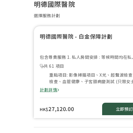
明德國際醫院
選擇服務計劃
明德國際醫院 - 白金保障計劃
包含尊貴服務 1. 私人房間安排 : 等候時間均在
內2. 一對一跟進 : 提供​​電話或面對面諮詢3. 提
共 61 項目
點 : 完成體檢後提供
重點項目: 影像掃描項目、X光、超聲波檢
檢查、血管健康、子宮頸病變測試 (只限女士
計劃詳情
27,120.00
立即預
HK$