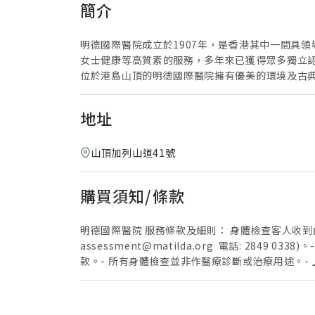
簡介
明德國際醫院成立於1907年，是香港其中一間具
女士健康等高質素的服務，多年來已獲得眾多獨立
位於港島⼭頂的明德國際醫院擁有優美的環境及古
地址
山頂加列山道41號
購買須知/條款
明德國際醫院 服務條款及細則： 身體檢查客人收到由
assessment@matilda.org 電話: 2
款。- 所有身體檢查並非作醫療診斷或治療用途。
轉作其他測試- 僅於明德國際醫院進行。- 優惠不可
適用於急症服務。- 若需進一步檢測、化驗、藥物及醫生跟
客人收到由 Welloft 寄出之確認成功付款電郵後，