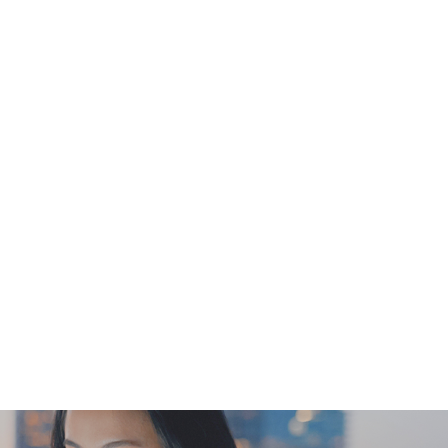
loft 及明德國際醫院將保留最終決定權。 有效
。 報告:進行健康檢查後，一般情況下，需大概14
或客人指明特定時段)而有所延長。 A. 本地客戶:
人需自行承擔郵寄報告之風險。) B. 國內客戶或海外
 。(需要另行收取郵費及客人自行承擔郵寄報告之風
失、損害、受傷或法律訴訟，Welloft概不負責。一