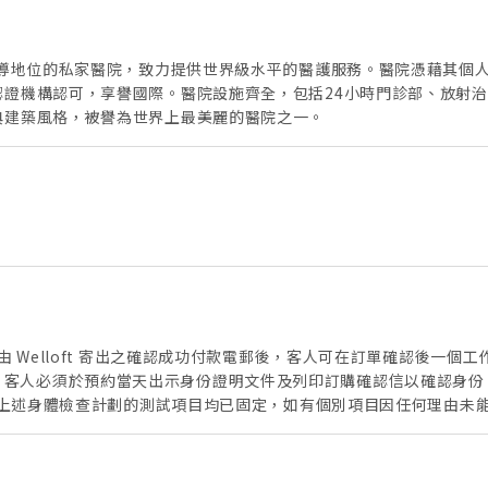
領導地位的私家醫院，致力提供世界級水平的醫護服務。醫院憑藉其個
認證機構認可，享譽國際。醫院設施齊全，包括24小時門診部、放射
典建築風格，被譽為世界上最美麗的醫院之一。
 Welloft 寄出之確認成功付款電郵後，客人可在訂單確認後一個工
849 0338)。- 客人必須於預約當天出示身份證明文件及列印訂購確認信以
- 上述身體檢查計劃的測試項目均已固定，如有個別項目因任何理由未
與其他促銷優惠同時使用，亦不適用於保險直付安排，也不可兌換現金，恕不
進諮詢，將額外收費。- 敬請提前預約。- 如有任何爭議，Welloft 
客人可在訂單確認後一個工作天電郵進行預約 (電郵: health@matil