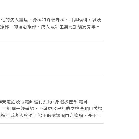
人化的病人護理、骨科和脊椎外科、耳鼻喉科，以及
治療部、物理治療部、成人及新生嬰兒加護病房等。
作天電話及或電郵進行預約 (身體檢查部 電郵:
確認身份。- 訂購一經確認，不可更改已訂購之檢查項目或退
能進行或客人婉拒，恕不退還該項目之款項，亦不可
退款。- 所有於 Welloft 網上訂購的計劃不
及明德國際醫院將保留最終決定權。 健康課程-
da.org)。- 客人必須於預約當天出示身份證明文件及