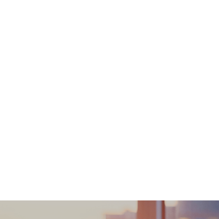
列印訂購確認信以確認身份。- 訂購一經確認，不可更
期:本身體檢查計劃/健康課程有效期為六個月，客人
個工作天跟進檢查報告， 工作天不包括星期六、日及
(1) 完成所有測試之日起三個月內複診。(2) 視
客人:(1) 完成所有測試之日起三個月內複診。(2
險。) 免責聲明： 所有健康檢查/服務並非作為醫務診斷或治療用途。當閣下身體健康出現任何疾病徵兆時，應立即諮詢有認可資格的醫生，作出診斷及治療。 本服務/產品
由商戶提供。Welloft 並沒有經營或提供本服務
切有關的索償或查詢，須向提供服務之體檢中心或