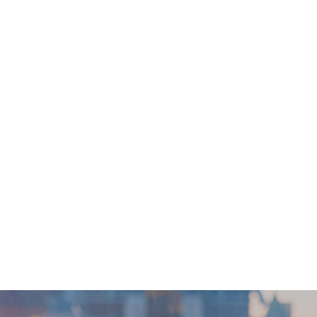
改已訂購之檢查項目或退款。- 敬請提前預約。- 如有任何爭議，Wel
必須於六個月內(由確認付款日期起計)接受有關檢查或課程，逾期作廢
公眾假期。輪候報告講解時間會因應不同情況(如個別化驗項目所需時間
像複診: 親身或授權親友自取報告。報告亦可以電郵或平郵方式寄送 。(客
) 視像複診: 親身或授權親友自取報告。報告亦可以電郵或郵寄方式寄送
/產品。有關此服務/產品的錯漏或延誤，或因使用此服務/產品而引致的損
商戶提出。