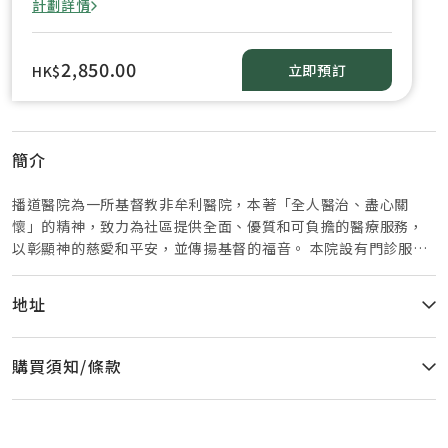
計劃詳情
2,850.00
立即預訂
HK$
簡介
播道醫院為一所基督教非牟利醫院，本著「全人醫治、盡心關
懷」的精神，致力為社區提供全面、優質和可負擔的醫療服務，
以彰顯神的慈愛和平安，並傳揚基督的福音。 本院設有門診服
務，為病人提供預防與治療性的服務。除家庭科醫生外，本院設
有各類專科門診，以切合不同病人的需要。 本院不單著重推動以
地址
家庭醫學為主的基層醫療服務，更致力拓展手術及住院服務，並
且為病人提供多元化的專科服務，包括：內科、呼吸科、心臟
科、內分泌及代謝科、腦神經內科、腫瘤科、皮膚科、精神科、
購買須知/條款
腸胃肝臟科、外科、乳房外科、減重外科、整形及整容外科、婦
科、耳鼻喉科、眼科、骨科、心胸肺外科、腦外科、泌尿科等。
為配合醫療科技的發展，現時本院有四間先進手術室及三間內視
鏡房，為醫生和病人提供完善的服務。在輔助醫療服務方面，本