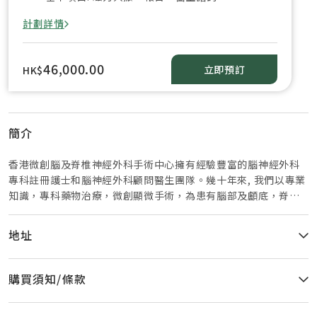
計劃詳情
46,000.00
立即預訂
HK$
簡介
香港微創腦及脊椎神經外科手術中心擁有經驗豐富的腦神經外科
專科註冊護士和腦神經外科顧問醫生團隊。幾十年來, 我們以專業
知識，專科藥物治療，微創顯微手術，為患有腦部及顱底，脊
椎，中風及腦神經血管，痛症的患者提供專業醫療服務。
地址
購買須知/條款