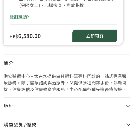
(只限女士)、心臟檢查、癌症指標
計劃詳情
6,580.00
立即預訂
HK$
簡介
港安醫療中心 - 太古坊提供由普通科至專科門診的一站式專業醫
療服務，除了醫療諮詢與治療外，又提供多種門診手術，診斷篩
檢，健康評估及健康教育等服務。中心配備各種先進醫療設施包
括：手術室，治療室丶內視鏡檢查丶專科身體檢查丶眼科檢查及
復康服務等。
地址
購買須知/條款