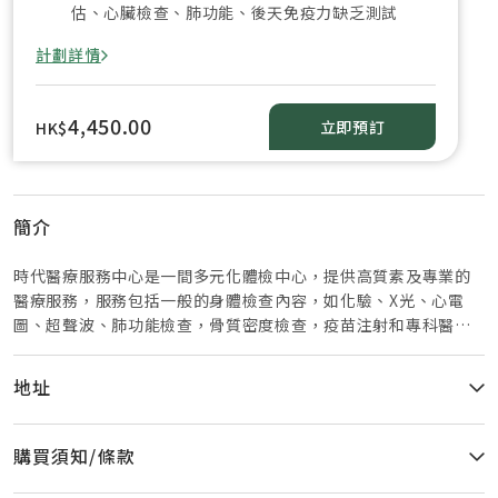
估、心臟檢查、肺功能、後天免疫力缺乏測試
計劃詳情
4,450.00
立即預訂
HK$
簡介
時代醫療服務中心是一間多元化體檢中心，提供高質素及專業的
醫療服務，服務包括一般的身體檢查內容，如化驗、X光、心電
圖、超聲波、肺功能檢查，骨質密度檢查，疫苗注射和專科醫生
轉介等服務。 時代醫療集團一直以創新專業精神引領業界，更是
亞太區極少數專注基因技術的一站式醫療服務機構。頂尖的科研
地址
專家、經驗豐富的醫護人員，加上最先進的嶄新醫學儀器，讓集
團能為香港以至大中華地區的客戶提供最卓越全面的醫療服務。
時代醫療集團秉持與時並進的理念，除了在多個主要地區開設服
購買須知/條款
務完善的時代醫療服務中心，亦創立時代基因檢測中心，陣容鼎
盛的科研團隊匯集數十位優秀的基因學、細胞及分子生物學和生