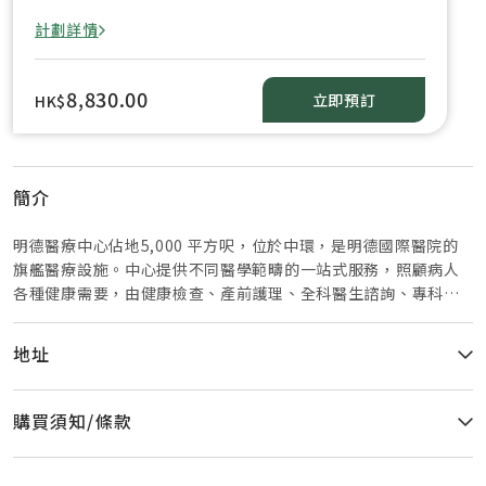
計劃詳情
8,830.00
立即預訂
HK$
簡介
明德醫療中心佔地5,000 平方呎，位於中環，是明德國際醫院的
旗艦醫療設施。中心提供不同醫學範疇的一站式服務，照顧病人
各種健康需要，由健康檢查、產前護理、全科醫生諮詢、專科諮
詢、以至輔助醫療和小型醫療程序均一一包羅。
地址
購買須知/條款