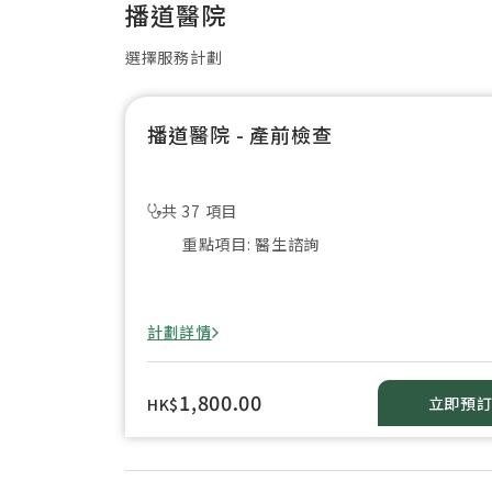
播道醫院
選擇服務計劃
播道醫院 - 產前檢查
共 37 項目
重點項目: 醫生諮詢
計劃詳情
1,800.00
立即預
HK$