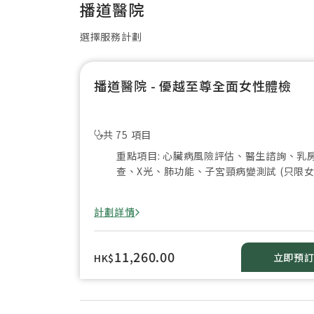
播道醫院
選擇服務計劃
播道醫院 - 優越至尊全面女性體檢
共 75 項目
重點項目: 心臟病風險評估、醫生諮詢、乳
查、X光、肺功能、子宮頸病變測試 (只限女
超聲波檢查
計劃詳情
11,260.00
立即預
HK$