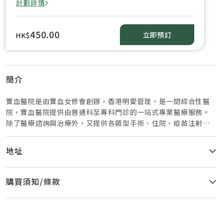
計劃詳情
450.00
立即預訂
HK$
簡介
寶血醫院是由寶血女修會創辦，香港明愛管理，是一間綜合性醫
院，寶血醫院提供由普通科至專科門診的一站式專業醫療服務。
除了醫療諮詢與治療外，又提供各類型手術、住院、疫苗注射、
產科及輔助醫療服務。寶血醫院配備各種先進醫療設施包括：磁
力共振掃描、電腦掃描、內視鏡檢查、專科身體檢查、體檢服務
地址
等。
購買須知/條款