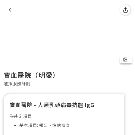
寶血醫院（明愛）
選擇服務計劃
寶血醫院 - 人類乳頭病毒抗體 IgG
共 3 項目
基本項目: 報告、性病檢查