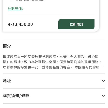
計劃詳情
3,450.00
立即預訂
HK$
簡介
播道醫院為一所基督教非牟利醫院，本著「全人醫治、盡心關
懷」的精神，致力為社區提供全面、優質和可負擔的醫療服務，
以彰顯神的慈愛和平安，並傳揚基督的福音。 本院設有門診服
務，為病人提供預防與治療性的服務。除家庭科醫生外，本院設
有各類專科門診，以切合不同病人的需要。 本院不單著重推動以
地址
家庭醫學為主的基層醫療服務，更致力拓展手術及住院服務，並
且為病人提供多元化的專科服務，包括：內科、呼吸科、心臟
科、內分泌及代謝科、腦神經內科、腫瘤科、皮膚科、精神科、
購買須知/條款
腸胃肝臟科、外科、乳房外科、減重外科、整形及整容外科、婦
科、耳鼻喉科、眼科、骨科、心胸肺外科、腦外科、泌尿科等。