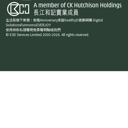
具，用於早期風險識別及監測，不能替代專業醫療診
斷。任何結果均需由合格醫生或心理專家進一步評估及
確認。我們強烈建議有明顯症狀者盡快求醫。 Q7. 這
生活易旗下業務：
新婚​
Anniversary​
家庭​
healthyD​
健康網購
Digital
項技術有科學依據嗎？是的，由香港城市大學神經科學
Solutions
Furmomo
EVERJOY​
教授馬智謙（Prof. Eddie Ma）領導的研究團隊開發，
使用條款
私隱聲明
免責聲明
聯絡我們
獲多項國際獎項肯定（如 HKICT 銀獎、日內瓦發明金
© ESD Services Limited 2000-2026. All rights reserved.
牌）。技術基於大量臨床 EEG 數據訓練，已在多國研
究及應用中驗證其可靠性。 Q8. 如果我正在服藥或有
其他健康問題，可以做篩檢嗎？可以。請繼續正常服
藥，並在預約時告知藥物清單。我們會確保測試安全。
若有特殊健康狀況（如癲癇史），請事先告知，我們會
評估適合性。 Q9. 篩檢後下一步怎麼辦？若顯示風
險，我們會提供個人化腦再生建議，包括神經保護、生
活調整、營養支持等方案。若無明顯風險，也可作為基
準，定期追蹤腦健康變化。所有建議均為養生輔助，請
結合醫生意見。