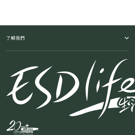
需由精神科醫生或臨床心理學家透過面談及全面評估確
認。 Q3. 篩檢需要多久？過程會痛嗎？整個篩檢過程
少於 10 分鐘，非常快速且非侵入式、無痛。只需佩戴
醫療級 EEG 頭戴式設備，坐在舒適環境中靜靜錄取腦
波即可，無需注射或任何侵入性操作。 Q4. 誰適合做
了解我們
這個篩檢？適合有以下情況的人士：- 長期壓力大、疲
勞、腦霧或情緒低落的上班族- 學業/社交壓力大的青年
及學生- 隱藏性抑鬱風險較高的長者- 有家族病史、照顧
者壓力或自殺風險疑慮者- 即使感覺「只是累了」，若
持續數週，也建議篩檢以了解腦部真實狀態。 Q5. 測
試前需要特別準備嗎？是的，為確保腦波數據準確，請
遵守以下準備： - 前一晚充足睡眠（至少 7 小時）- 測
試當天洗頭（避免使用護髮素、摩絲、髮膠等造型產
品）- 測試前 2 小時進食（不需空腹）- 測試前 24 小時
避免咖啡因（咖啡、茶、汽水、可可製品、巧克力等）
及酒精- 測試前 2 週避免頭髮染劑- 測試當天頭髮需乾
燥，避免額頭塗抹化妝品或護膚品- 繼續正常服用處方
藥，並提供藥物清單；若需調整藥物，請事先告知我們-
詳細準備指引會在預約確認時提供。 Q6. 這項篩檢可
以取代醫生診斷嗎？不可以。本平台僅為輔助篩檢工