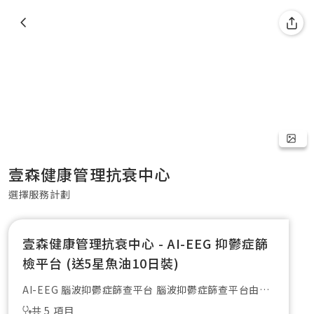
壹森健康管理抗衰中心
選擇服務計劃
壹森健康管理抗衰中心 - AI-EEG 抑鬱症篩
檢平台 (送5星魚油10日裝)
AI-EEG 腦波抑鬱症篩查平台 腦波抑鬱症篩查平台由香
港神經科學研究團隊研發，結合人工智慧與腦電圖技
共 5 項目