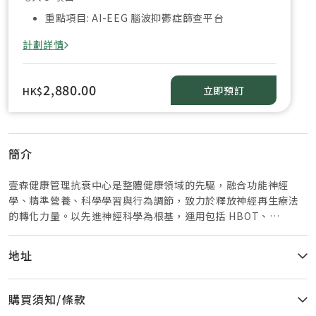
術，能快速、準確、非入侵地檢測抑鬱症風險。此創新
重點項目: AI-EEG 腦波抑鬱症篩查平台
技術已在全球臨床數據中驗證，準確率高達 90%，為早
期發現「隱性抑鬱」提供全新解決方案。 送5星魚油
計劃詳情
10日裝 (價值: HK$200)【LIFE YOUNG 五星魚油｜心
腦血管全護配方】 LIFE YOUNG 五星魚油採用全港最高
99% 頂純 rTG 魚油，結合輔酶 Q10 市場領先 。使用
2,880.00
立即預訂
HK$
rTG高純魚油 比一般魚油高4倍吸收率！針對關注心血
管健康及三高人士，同時提升大腦認知功能，反應力與
記憶力，有助於穩定情緒。高濃度 EPA 及 DHA 能有效
促進神經傳導，針對現代人壓力過大、情緒波動及腦力
簡介
疲勞而設。魚油主要功效:- 維護心腦血管健康、降解三
高- 穩定情緒、舒緩壓力- 提升記憶與專注力- 修復腦神
壹森健康管理抗衰中心是整體健康領域的先驅，融合功能神經
經、抗腦疲勞- 改善因壓力的睡眠品質 目標人群 - 此項
學、精準營養、科學學習與行為調節，致力於釋放神經再生療法
療程無年齡限制。- 青少年及學生:因學業壓力或社交困
的轉化力量。以先進神經科學為根基，運用包括 HBOT、
難而有情緒風險。- 長者:常見隱性抑鬱,需客觀檢測工
DTMS、霧化治療、靜脈輸注等尖端技術，輕柔而精準地重新校正
具。- 高風險群體:有自殺或精神健康危機風險者。- 一
腦功能。我們為認知障礙、失眠、情緒耗竭、ADHD、ASD 及其
地址
般大眾:希望及早了解腦部健康狀況,預防情緒問題。
他獨特神經發展狀況提供深層緩解。
AI-EEG 抑鬱症篩檢流程 - 快速高效：10 分鐘內即可獲
得結果，比傳統問卷快 50%。- 高準確度：以全球臨床
購買須知/條款
患者腦波數據訓練，準確率超過 90%。- 非入侵式：只