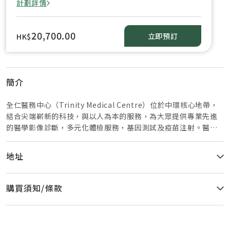
計劃詳情
20,700.00
立即預訂
HK$
簡介
全仁醫務中心（Trinity Medical Centre）位於中環核心地帶，
結合尖端嶄新的科技，與以人為本的服務，為大眾提供專業先進
的醫學影像診斷，多元化體檢服務，基因測試及疫苗注射。醫學
造影儀器之齊備及先進，全港罕見，當中，三檯最尖端醫學影像
儀器能同時集於同一中心，在本港更屬絕無僅有： 菲利浦
地址
Ingenia 1.5T 磁力共振機。除了造像額外清晰外，此機有別於一
般磁力共振儀器之處，是其內置空間特別寬敞，客人檢查時心理
生理都更舒適。掃描時間亦大幅減短。 菲利浦iCT Elite 256-
購買須知/條款
Slice電腦掃描器，特點是集高度準確與安全於一身。每0.27秒一
圈的特高掃描速度，令結果更為精準，尤其適合於作心臟掃瞄。
此掃瞄器的另一特色是輻射劑量極低，安全度大大提升。先進的
O-MAR科技，可有效減低金屬對影像造成的干擾，故體內置有金