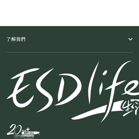
斷及身體檢查時，得到如五星級酒店的服務，對整個經驗倍感安
心稱心放心是提供一站式磁力共振、電腦掃描、乳房造影、超聲
波及X光服務的醫務中心。 中心秉持著同理心、專業、誠信三大
核心價值，堅信「身體更健康，世界更美好」。中心的團隊抱著
以專業和熱誠，服務不同社群的理念，透過超卓實惠的服務，促
進社區人士健康。
了解我們