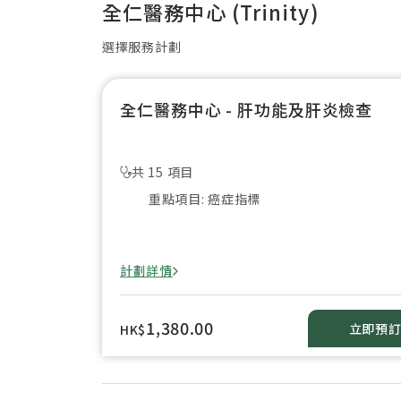
全仁醫務中心 (Trinity)
選擇服務計劃
全仁醫務中心 - 肝功能及肝炎檢查
共 15 項目
重點項目: 癌症指標
計劃詳情
1,380.00
立即預
HK$