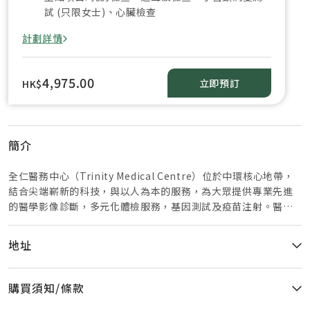
試 (只限女士)、心臟檢查
計劃詳情
4,975.00
立即預訂
HK$
簡介
全仁醫務中心（Trinity Medical Centre）位於中環核心地帶，
結合尖端嶄新的科技，與以人為本的服務，為大眾提供專業先進
的醫學影像診斷，多元化體檢服務，基因測試及疫苗注射。醫學
造影儀器之齊備及先進，全港罕見，當中，三檯最尖端醫學影像
儀器能同時集於同一中心，在本港更屬絕無僅有： 菲利浦
地址
Ingenia 1.5T 磁力共振機。除了造像額外清晰外，此機有別於一
般磁力共振儀器之處，是其內置空間特別寬敞，客人檢查時心理
生理都更舒適。掃描時間亦大幅減短。 菲利浦iCT Elite 256-
購買須知/條款
Slice電腦掃描器，特點是集高度準確與安全於一身。每0.27秒一