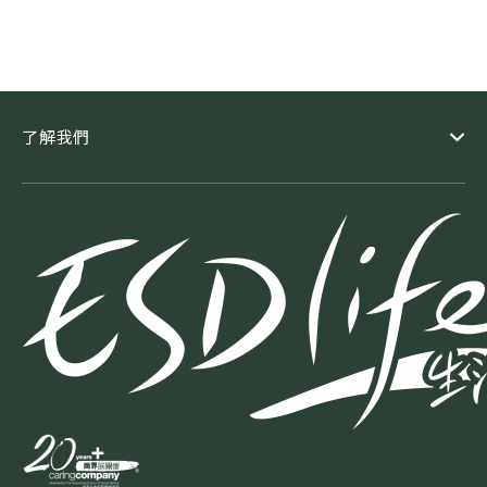
加強服務質素，中心聘請了五星級酒店培訓師，教授前線人員款
待技巧，務求顧客在接受診斷中心所提供的各種專業醫學影像診
斷及身體檢查時，得到如五星級酒店的服務，對整個經驗倍感安
心稱心放心是提供一站式磁力共振、電腦掃描、乳房造影、超聲
波及X光服務的醫務中心。 中心秉持著同理心、專業、誠信三大
了解我們
核心價值，堅信「身體更健康，世界更美好」。中心的團隊抱著
以專業和熱誠，服務不同社群的理念，透過超卓實惠的服務，促
進社區人士健康。