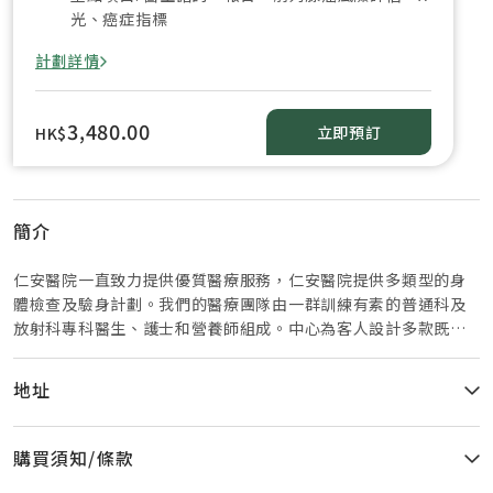
光、癌症指標
計劃詳情
3,480.00
立即預訂
HK$
簡介
仁安醫院一直致力提供優質醫療服務，仁安醫院提供多類型的身
體檢查及驗身計劃。我們的醫療團隊由一群訓練有素的普通科及
放射科專科醫生、護士和營養師組成。中心為客人設計多款既靈
活又全面的身體檢查，配備先進的醫療影像設備，並由獲得國際
認証的仁安醫院病理科實驗室作病理分析。
地址
購買須知/條款