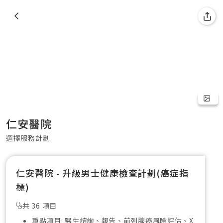
仁安醫院
選擇服務計劃
仁安醫院 - 升級男士健康檢查計劃(癌症指
標)
共 36 項目
重點項目: 醫生諮詢、報告、前列腺癌風險評估、X