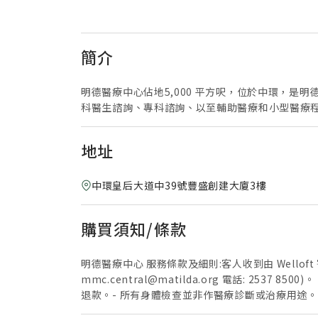
簡介
明德醫療中心佔地5,000 平方呎，位於中環，
科醫生諮詢、專科諮詢、以至輔助醫療和小型醫療
地址
中環皇后大道中39號豐盛創建大廈3樓
購買須知/條款
明德醫療中心 服務條款及細則:客人收到由 Well
mmc.central@matilda.org 電話: 
退款。- 所有身體檢查並非作醫療診斷或治療用途
可轉作其他測試- 僅於明德醫療中心進行。- 優惠