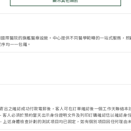
顯示其他類別
是明德國際醫院的旗艦醫療設施。中心提供不同醫學範疇的一站式服務，
程序均一一包羅。
oft 寄出之確認成功付款電郵後，客人可在訂單確認後一個工作天聯絡本
2537 8500)。 - 客人必須於預約當天出示身份證明文件及列印訂購確認信
。- 上述身體檢查計劃的測試項目均已固定，如有個別項目因任何理由
不可與其他促銷優惠同時使用，亦不適用於保險直付安排，也不可兌換現金，