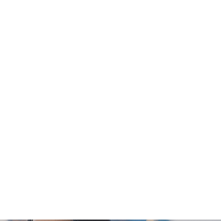
Welloft」及明德醫療中心將保留最終決定權。
全面至尊健康檢查計劃、標準健康檢查計劃、婚前健康
報告講解時間會因應不同情況(如個別化驗項目所需時
親友自取報告。報告亦可以電郵或平郵方式寄送 。(客人
或授權親友自取報告。報告亦可以電郵或郵寄方式寄送 。
4個工作天跟進檢查報告， 工作天不包括星期六、日
戶:親身或授權親友自取報告。報告亦可以電郵或平郵
郵寄方式寄送 。(需要另行收取郵費及客人自行承擔郵
而引致的損失、損害、受傷或法律訴訟，Welloft