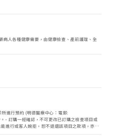
照顧病人各種健康需要，由健康檢查、產前護理、全
診所進行預約 (明德醫療中心：電郵:
以確認身份。- 訂購一經確認，不可更改已訂購之檢查項目或
未能進行或客人婉拒，恕不退還該項目之款項，亦不
恕不退款。- 所有於「Welloft」網上訂購的計