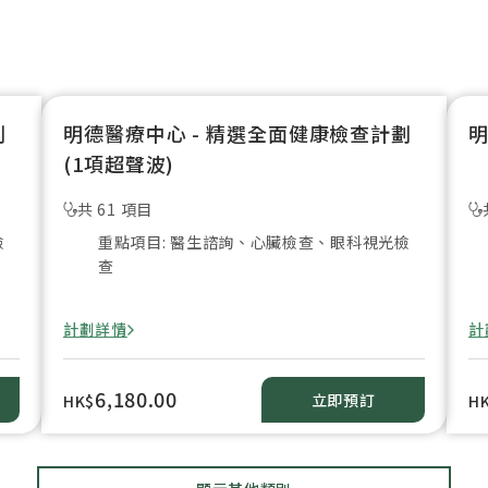
劃
明德醫療中心 - 精選全面健康檢查計劃
明
(1項超聲波)
共 61 項目
檢
重點項目: 醫生諮詢、心臟檢查、眼科視光檢
查
計劃詳情
計
6,180.00
立即預訂
HK$
H