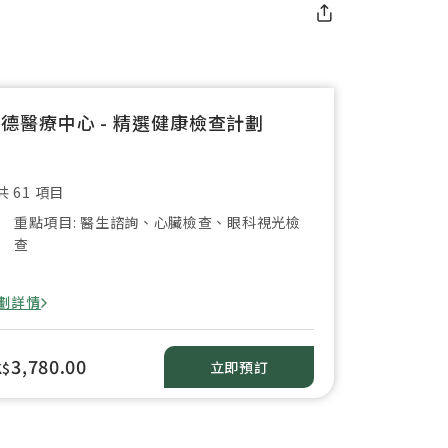
德醫療中心 - 精選健康檢查計劃
共 61 項目
重點項目: 醫生諮詢、心臟檢查、眼科視光檢
查
劃詳情
3,780.00
立即預訂
K$