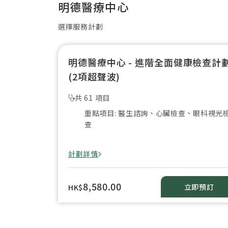
明德醫療中心
選擇服務計劃
明德醫療中心 - 進階全面健康檢查計
(2項超聲波)
共 61 項目
重點項目: 醫生諮詢、心臟檢查、眼科視光
查
計劃詳情
8,580.00
立即預訂
HK$