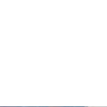
及醫生跟進諮詢，將額外收費。- 敬請提前預約。- 如有任何爭議，「
六個月內(由確認付款日期起計)接受有關檢查，逾期作廢。 報告: 
個工作天跟進檢查報告， 工作天不包括星期六、日及公眾假期。輪候
(1) 完成所有測試之日起三個月內複診。(2) 視像複診: 親身或授權
人:(1) 完成所有測試之日起三個月內複診。(2) 視像複診: 親身
。) 婦女疾病及乳房檢查計劃進行健康檢查後，一般情況下，需大概1
別化驗項目所需時間或客人指明特定時段)而有所延長。 A. 本地客
B. 國內客戶或海外客人:親身或授權親友自取報告。報告亦可以電郵或
或提供本服務/產品。有關此服務/產品的錯漏或延誤，或因使用此服務/產品
之體檢中心或商戶提出。