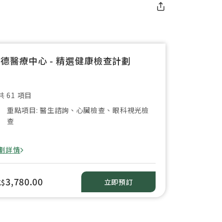
德醫療中心 - 精選健康檢查計劃
共 61 項目
重點項目: 醫生諮詢、心臟檢查、眼科視光檢
查
劃詳情
3,780.00
立即預訂
K$