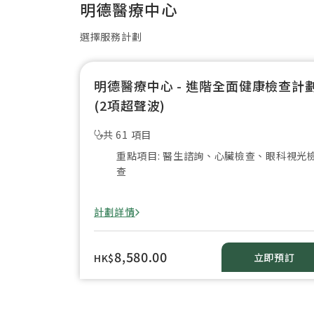
明德醫療中心
選擇服務計劃
明德醫療中心 - 進階全面健康檢查計
(2項超聲波)
共 61 項目
重點項目: 醫生諮詢、心臟檢查、眼科視光
查
計劃詳情
8,580.00
立即預訂
HK$