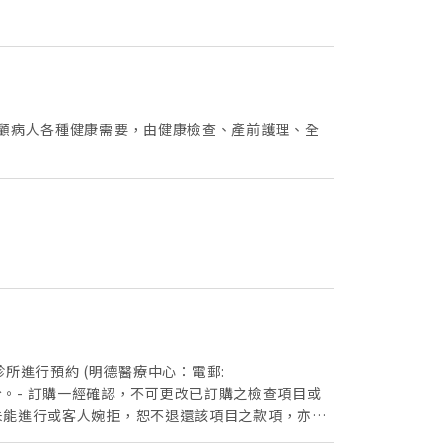
照顧病人各種健康需要，由健康檢查、產前護理、全
診所進行預約 (明德醫療中心：電郵:
以確認身份。- 訂購一經確認，不可更改已訂購之檢查項目或
未能進行或客人婉拒，恕不退還該項目之款項，亦不
恕不退款。- 所有於「Welloft」網上訂購的計