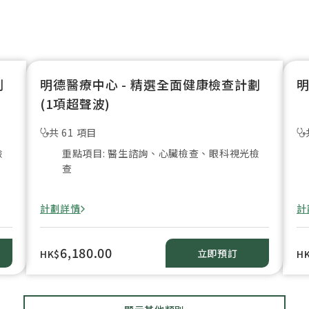
劃
明德醫療中心 - 精選全面健康檢查計劃
明
(1項超聲波)
共 61 項目
檢
重點項目: 醫生諮詢、心臟檢查、眼科視光檢
查
計劃詳情
計
6,180.00
立即預訂
HK$
H