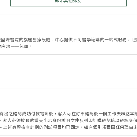
顯示其他類別
是明德國際醫院的旗艦醫療設施。中心提供不同醫學範疇的一站式服務，
程序均一一包羅。
oft 寄出之確認成功付款電郵後，客人可在訂單確認後一個工作天聯絡本
2537 8500)。 - 客人必須於預約當天出示身份證明文件及列印訂購確認信
。- 上述身體檢查計劃的測試項目均已固定，如有個別項目因任何理由
不可與其他促銷優惠同時使用，亦不適用於保險直付安排，也不可兌換現金，