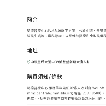
簡介
明德醫療中心佔地5,000 平方呎，位於中環，
科醫生諮詢、專科諮詢、以至輔助醫療和小型醫療
地址
中環皇后大道中39號豐盛創建大廈3樓
購買須知/條款
明德醫療中心 服務條款及細則:客人收到由 Well
mmc.central@matilda.org 電話: 
退款。- 所有身體檢查並非作醫療診斷或治療用途
可轉作其他測試- 僅於明德醫療中心進行。- 優惠