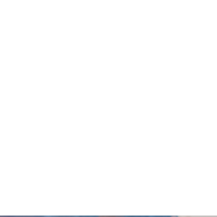
及醫生跟進諮詢，將額外收費。- 敬請提前預約。- 如有任何爭議，「
六個月內(由確認付款日期起計)接受有關檢查，逾期作廢。 報告: 
個工作天跟進檢查報告， 工作天不包括星期六、日及公眾假期。輪候
(1) 完成所有測試之日起三個月內複診。(2) 視像複診: 親身或授權
人:(1) 完成所有測試之日起三個月內複診。(2) 視像複診: 親身
。) 婦女疾病及乳房檢查計劃進行健康檢查後，一般情況下，需大概1
別化驗項目所需時間或客人指明特定時段)而有所延長。 A. 本地客
B. 國內客戶或海外客人:親身或授權親友自取報告。報告亦可以電郵或
或提供本服務/產品。有關此服務/產品的錯漏或延誤，或因使用此服務/產品
之體檢中心或商戶提出。